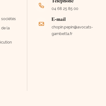
Téléphone
04 68 25 85 00
s sociétés
E-mail
chopin.pepin@avocats-
 de la
gambetta.fr
écution