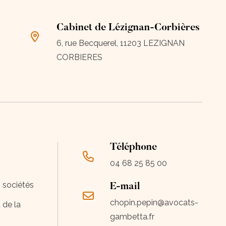
Cabinet de Lézignan-Corbières
6, rue Becquerel, 11203 LEZIGNAN
CORBIERES
Téléphone
04 68 25 85 00
s sociétés
E-mail
chopin.pepin@avocats-
 de la
gambetta.fr