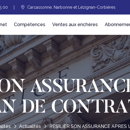
5 00
Carcassonne, Narbonne et Lézignan-Corbières
net
Compétences
Ventes aux enchères
Abonnement
SON ASSURANC
AN DE CONTRA
lités
Actualités
RESILIER SON ASSURANCE APRES 