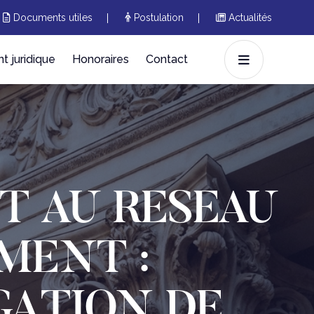
Documents utiles
Postulation
Actualités
 juridique
Honoraires
Contact
T AU RESEAU
EMENT :
GATION DE