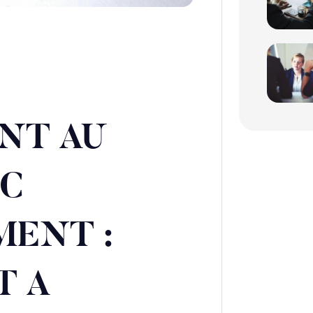
NT AU
IC
MENT :
 A