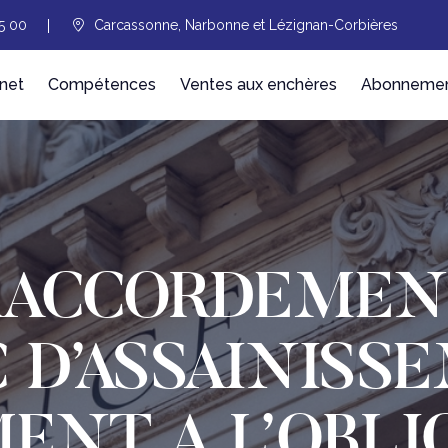
5 00
Carcassonne, Narbonne et Lézignan-Corbières
net
Compétences
Ventes aux enchères
Abonnement
RACCORDEMEN
 D’ASSAINISS
NT A L’OBLI