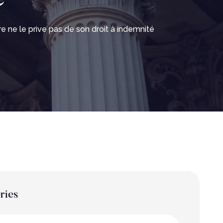
e ne le prive pas de son droit à indemnité
ries