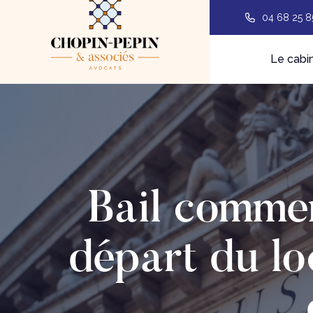
04 68 25 8
Le cabi
Bail commer
départ du lo