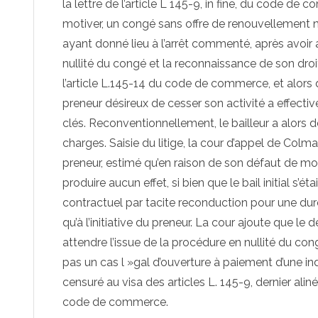
la lettre de l’article L 145-9, in fine, du code de c
motiver, un congé sans offre de renouvellement ni 
ayant donné lieu à l’arrêt commenté, après avoir a
nullité du congé et la reconnaissance de son droi
l’article L.145-14 du code de commerce, et alors q
preneur désireux de cesser son activité a effective
clés. Reconventionnellement, le bailleur a alors
charges. Saisie du litige, la cour d’appel de Colm
preneur, estimé qu’en raison de son défaut de moti
produire aucun effet, si bien que le bail initial s’
contractuel par tacite reconduction pour une duré
qu’à l’initiative du preneur. La cour ajoute que le 
attendre l’issue de la procédure en nullité du cong
pas un cas l »gal d’ouverture à paiement d’une ind
censuré au visa des articles L. 145-9, dernier alin
code de commerce.