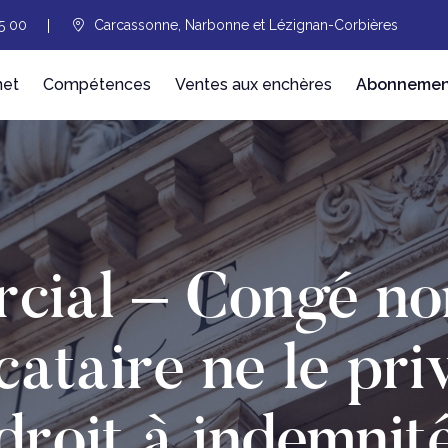
5 00
Carcassonne, Narbonne et Lézignan-Corbières
net
Compétences
Ventes aux enchères
Abonnement
cial – Congé non
cataire ne le pri
droit à indemnit