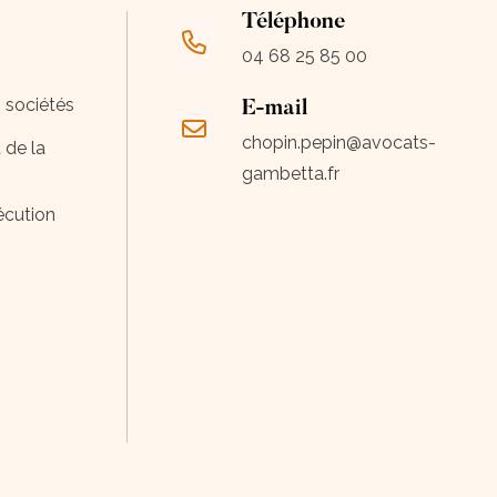
Téléphone
04 68 25 85 00
s sociétés
E-mail
chopin.pepin@avocats-
 de la
gambetta.fr
écution