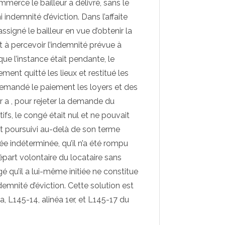
ommerce le bailleur a délivré, sans le
indemnité d’éviction. Dans l’affaite
ssigné le bailleur en vue d’obtenir la
t à percevoir l’indemnité prévue à
ue l’instance était pendante, le
ment quitté les lieux et restitué les
 demandé le paiement les loyers et des
ar a , pour rejeter la demande du
fs, le congé était nul et ne pouvait
était poursuivi au-delà de son terme
e indéterminée, qu’il n’a été rompu
départ volontaire du locataire sans
é qu’il a lui-même initiée ne constitue
emnité d’éviction. Cette solution est
éa, L145-14, alinéa 1er, et L145-17 du