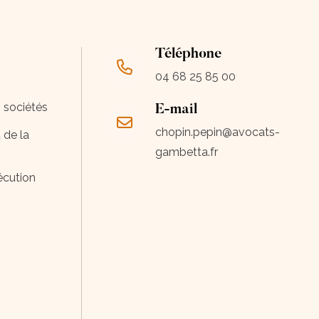
Téléphone
04 68 25 85 00
s sociétés
E-mail
chopin.pepin@avocats-
 de la
gambetta.fr
écution