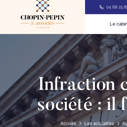
04 68 25 8
Le cabi
Infraction 
société : il
Accueil
Les actualités
Ac