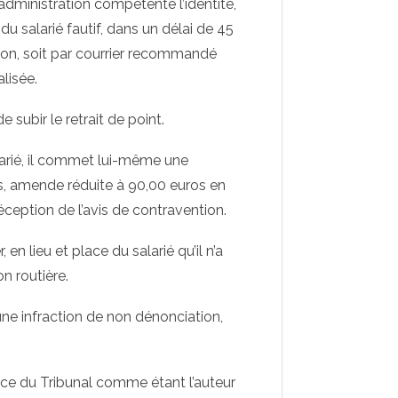
administration compétente l’identité,
du salarié fautif, dans un délai de 45
tion, soit par courrier recommandé
lisée.
e subir le retrait de point.
larié, il commet lui-même une
s, amende réduite à 90,00 euros en
éception de l’avis de contravention.
 en lieu et place du salarié qu’il n’a
n routière.
ne infraction de non dénonciation,
ience du Tribunal comme étant l’auteur