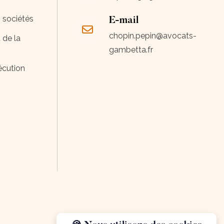
s sociétés
E-mail
chopin.pepin@avocats-
 de la
gambetta.fr
écution