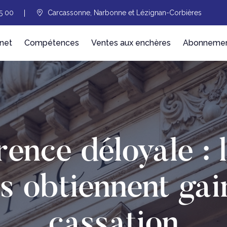
5 00
Carcassonne, Narbonne et Lézignan-Corbières
net
Compétences
Ventes aux enchères
Abonnement
ence déloyale : l
s obtiennent gai
cassation