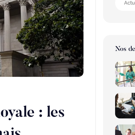
Actu
Nos de
yale : les
nais