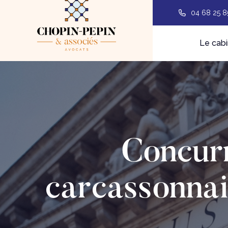
04 68 25 8
Le cabi
Concurr
carcassonnai