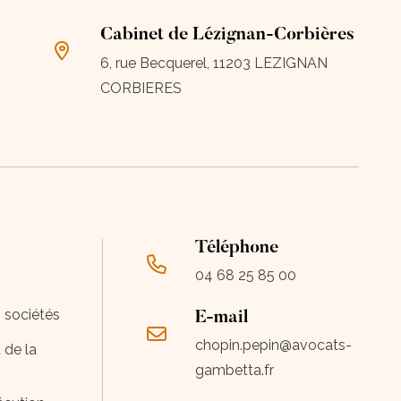
Cabinet de Lézignan-Corbières
6, rue Becquerel, 11203 LEZIGNAN
CORBIERES
Téléphone
04 68 25 85 00
s sociétés
E-mail
chopin.pepin@avocats-
 de la
gambetta.fr