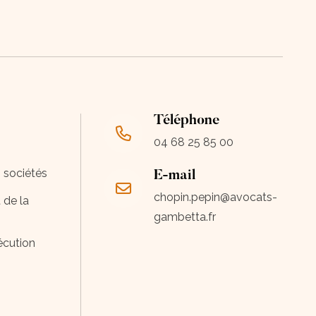
Téléphone
04 68 25 85 00
s sociétés
E-mail
chopin.pepin@avocats-
 de la
gambetta.fr
écution